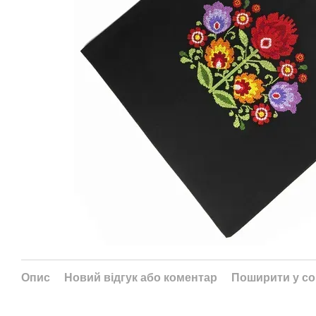
Опис
Новий відгук або коментар
Поширити у с