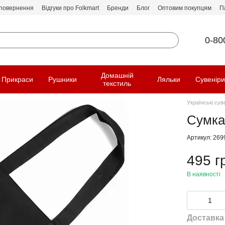
 повернення
Відгуки про Folkmart
Бренди
Блог
Оптовим покупцям
П
0-80
Домашній
Прикраси
Рушники
Ляльки
Сувенір
текстиль
Українські сув
Сумка
Артикул: 269
495 г
В наявності
Доставка