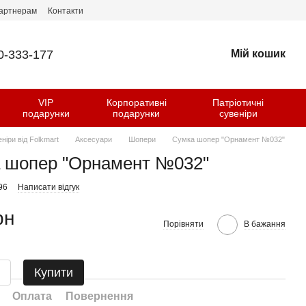
артнерам
Контакти
0-333-177
Мій кошик
VIP
Корпоративні
Патріотичні
и
подарунки
подарунки
сувеніри
еніри від Folkmart
Аксесуари
Шопери
Сумка шопер "Орнамент №032"
 шопер "Орнамент №032"
96
Написати відгук
рн
Порівняти
В бажання
Купити
Оплата
Повернення