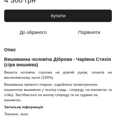
4 300 грн
Купити
До обраного
Порівняти
Опис
Вишиванка чоловіча Діброва - Чарівна Стихія
(сіра вишивка)
Вишита чоловіча сорочка на довгий рукав, пошита на
високоякісному льоні (100%).
Вишиванка прямого покрою, оздоблена геометричною
машинною вишивкою у техніці гладь - спереду, на манжетах та
стійці. Застібається на кнопку спереду та на гудзики на
манжетах.
Загальна інформація
Тканина: льон