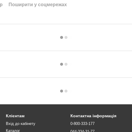
ар
Поширити у соцмережах
Клієнтам
Контактна інформація
Вхід до кабінету
0-800-333-177
Каталог
044-334-31-77