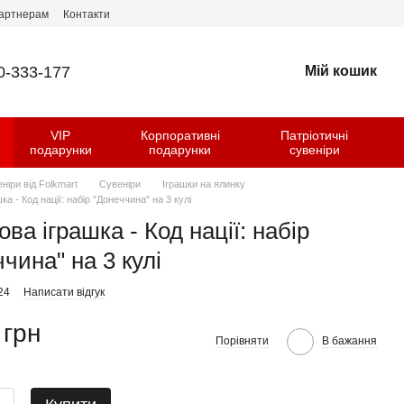
артнерам
Контакти
0-333-177
Мій кошик
VIP
Корпоративні
Патріотичні
и
подарунки
подарунки
сувеніри
еніри від Folkmart
Сувеніри
Іграшки на ялинку
ка - Код нації: набір "Донеччина" на 3 кулі
ва іграшка - Код нації: набір
чина" на 3 кулі
24
Написати відгук
 грн
Порівняти
В бажання