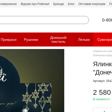
 повернення
Відгуки про Folkmart
Бренди
Блог
Оптовим покупцям
П
0-80
Домашній
Прикраси
Рушники
Ляльки
Сувенір
текстиль
Українські сув
Ялинкова іграш
Ялинко
"Донеч
Артикул: 354
2 580
В наявності