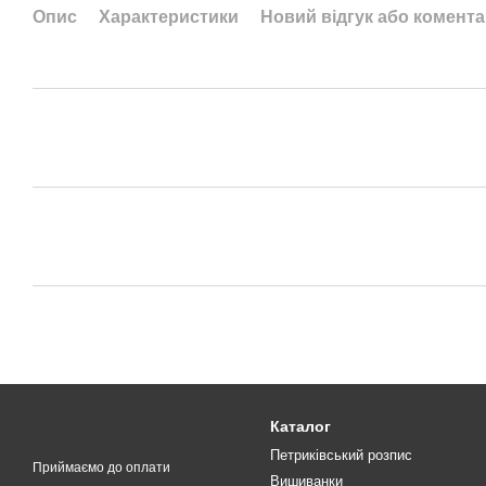
Опис
Характеристики
Новий відгук або комент
Каталог
Петриківський розпис
Приймаємо до оплати
Вишиванки