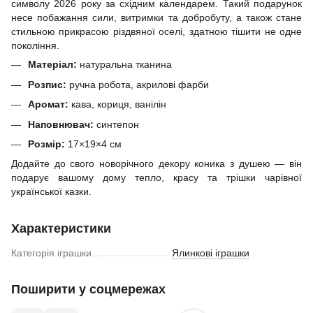
символу 2026 року за східним календарем. Такий подарунок
несе побажання сили, витримки та добробуту, а також стане
стильною прикрасою різдвяної оселі, здатною тішити не одне
покоління.
Матеріал:
натуральна тканина
Розпис:
ручна робота, акрилові фарби
Аромат:
кава, кориця, ванілін
Наповнювач:
синтепон
Розмір:
17×19×4 см
Додайте до свого новорічного декору коника з душею — він
подарує вашому дому тепло, красу та трішки чарівної
української казки.
Характеристики
Категорія іграшки
Ялинкові іграшки
Поширити у соцмережах