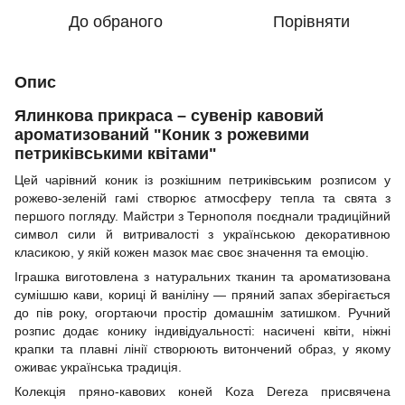
До обраного
Порівняти
Опис
Ялинкова прикраса – сувенір кавовий
ароматизований "Коник з рожевими
петриківськими квітами"
Цей чарівний коник із розкішним петриківським розписом у
рожево-зеленій гамі створює атмосферу тепла та свята з
першого погляду. Майстри з Тернополя поєднали традиційний
символ сили й витривалості з українською декоративною
класикою, у якій кожен мазок має своє значення та емоцію.
Іграшка виготовлена з натуральних тканин та ароматизована
сумішшю кави, кориці й ваніліну — пряний запах зберігається
до пів року, огортаючи простір домашнім затишком. Ручний
розпис додає конику індивідуальності: насичені квіти, ніжні
крапки та плавні лінії створюють витончений образ, у якому
оживає українська традиція.
Колекція пряно-кавових коней Koza Dereza присвячена