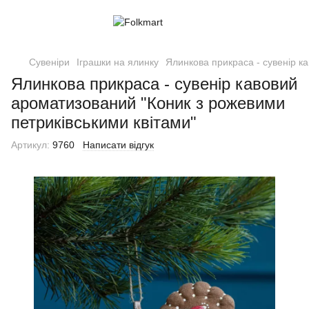
Сувеніри
Іграшки на ялинку
Ялинкова прикраса - сувенір к
Ялинкова прикраса - сувенір кавовий
ароматизований "Коник з рожевими
петриківськими квітами"
Артикул:
9760
Написати відгук