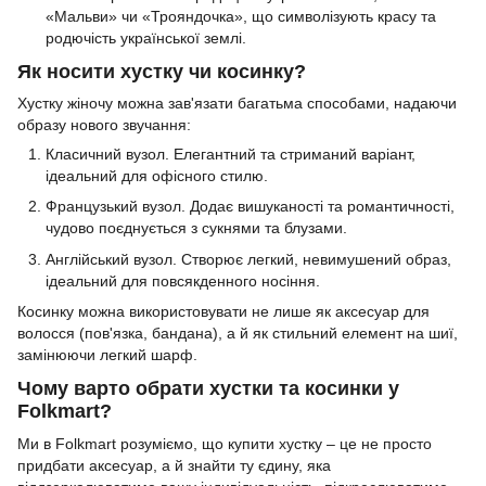
«Мальви» чи «Трояндочка», що символізують красу та
родючість української землі.
Як носити хустку чи косинку?
Хустку жіночу можна зав'язати багатьма способами, надаючи
образу нового звучання:
Класичний вузол. Елегантний та стриманий варіант,
ідеальний для офісного стилю.
Французький вузол. Додає вишуканості та романтичності,
чудово поєднується з сукнями та блузами.
Англійський вузол. Створює легкий, невимушений образ,
ідеальний для повсякденного носіння.
Косинку можна використовувати не лише як аксесуар для
волосся (пов'язка, бандана), а й як стильний елемент на шиї,
замінюючи легкий шарф.
Чому варто обрати хустки та косинки у
Folkmart?
Ми в Folkmart розуміємо, що купити хустку – це не просто
придбати аксесуар, а й знайти ту єдину, яка