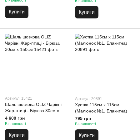
100см
В наявності
В наявності
Купити
Купити
Артикул: 15421
Артикул: 20891
Шаль шовкова OLIZ Чарівні
Хустка 115см х 115см
Жар-птиці - Бірюза 30см x
(Малюнок №1, Блакитна)
150см
4 600 грн
795 грн
В наявності
В наявності
Купити
Купити