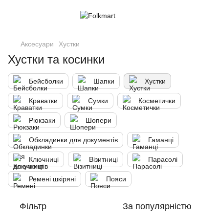
Аксесуари
Хустки
Хустки та косинки
Бейсболки
Шапки
Хустки
Краватки
Сумки
Косметички
Рюкзаки
Шопери
Обкладинки для документів
Гаманці
Ключниці
Візитниці
Парасолі
Ремені шкіряні
Пояси
Фільтр
За популярністю