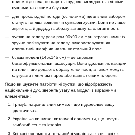
приємні до тіла, не парять і чудово виглядають з літніми
сукнями та легкими блузами.
для прохолодної погоди (осінь-зима) ідеальним вибором
стануть тепліші вовняні чи сумішеві хустки. Вони не лише
зігріють, а й додадуть образу затишку та елегантності.
хустки на голову розміром 90х90 см є універсальними: їх
зручно пов'язувати на голову, використовувати як
елегантний шарф чи навіть як стильний пояс.
більші моделі (145х145 см) – це справжні
багатофункціональні аксесуари. Вони ідеальні як накидки
на плечі, що додають образу жіночності, а також можуть
слугувати пляжним парео або навіть легким пледом.
Якщо ви шукаєте патріотичні хустки, що відображають
національний дух, зверніть увагу на моделі з виразними
елементами:
Тризуб: національний символ, що підкреслює вашу
ідентичність.
Українська вишивка: витончені орнаменти, що несуть
глибокий сенс та історію.
Квіткові орнаменти: традиційні українські квіти, такі як