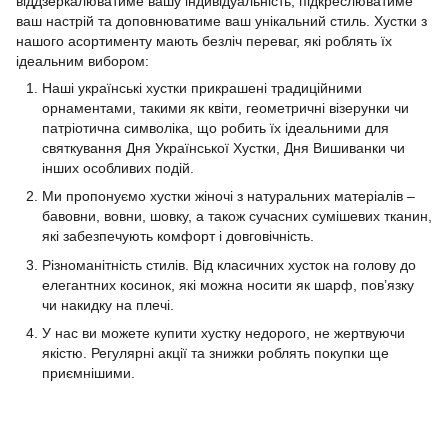
віддзеркалюватиме вашу індивідуальність, підкреслюватиме
ваш настрій та доповнюватиме ваш унікальний стиль. Хустки з
нашого асортименту мають безліч переваг, які роблять їх
ідеальним вибором:
Наші українські хустки прикрашені традиційними
орнаментами, такими як квіти, геометричні візерунки чи
патріотична символіка, що робить їх ідеальними для
святкування Дня Української Хустки, Дня Вишиванки чи
інших особливих подій.
Ми пропонуємо хустки жіночі з натуральних матеріалів –
бавовни, вовни, шовку, а також сучасних сумішевих тканин,
які забезпечують комфорт і довговічність.
Різноманітність стилів. Від класичних хусток на голову до
елегантних косинок, які можна носити як шарф, пов’язку
чи накидку на плечі.
У нас ви можете купити хустку недорого, не жертвуючи
якістю. Регулярні акції та знижки роблять покупки ще
приємнішими.