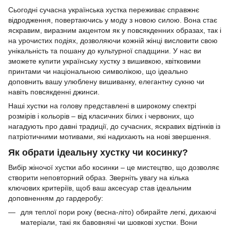
Сьогодні сучасна українська хустка переживає справжнє
відродження, повертаючись у моду з новою силою. Вона стає
яскравим, виразним акцентом як у повсякденних образах, так і
на урочистих подіях, дозволяючи кожній жінці висловити свою
унікальність та пошану до культурної спадщини. У нас ви
зможете купити українську хустку з вишивкою, квітковими
принтами чи національною символікою, що ідеально
доповнить вашу улюблену вишиванку, елегантну сукню чи
навіть повсякденні джинси.
Наші хустки на голову представлені в широкому спектрі
розмірів і кольорів – від класичних білих і червоних, що
нагадують про давні традиції, до сучасних, яскравих відтінків із
патріотичними мотивами, які надихають на нові звершення.
Як обрати ідеальну хустку чи косинку?
Вибір жіночої хустки або косинки – це мистецтво, що дозволяє
створити неповторний образ. Зверніть увагу на кілька
ключових критеріїв, щоб ваш аксесуар став ідеальним
доповненням до гардеробу:
для теплої пори року (весна-літо) обирайте легкі, дихаючі
матеріали, такі як бавовняні чи шовкові хустки. Вони