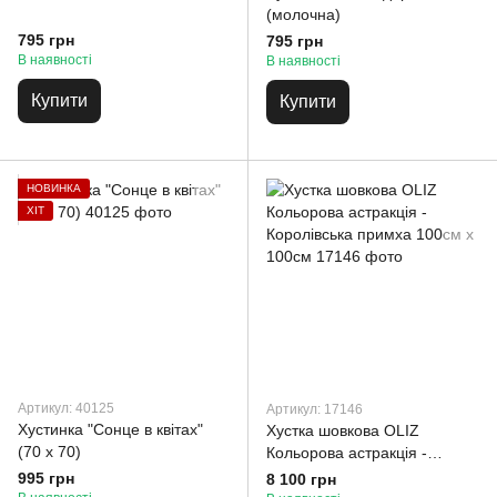
(молочна)
795 грн
795 грн
В наявності
В наявності
Купити
Купити
НОВИНКА
ХІТ
Артикул: 40125
Артикул: 17146
Хустинка "Сонце в квітах"
Хустка шовкова OLIZ
(70 х 70)
Кольорова астракція -
Королівська примха 100см х
995 грн
8 100 грн