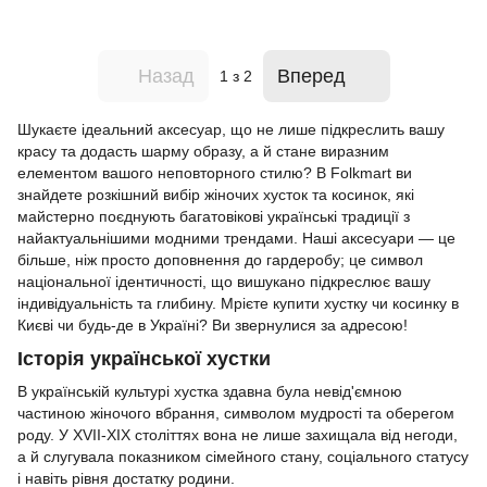
Назад
Вперед
1
з 2
Шукаєте ідеальний аксесуар, що не лише підкреслить вашу
красу та додасть шарму образу, а й стане виразним
елементом вашого неповторного стилю? В Folkmart ви
знайдете розкішний вибір жіночих хусток та косинок, які
майстерно поєднують багатовікові українські традиції з
найактуальнішими модними трендами. Наші аксесуари — це
більше, ніж просто доповнення до гардеробу; це символ
національної ідентичності, що вишукано підкреслює вашу
індивідуальність та глибину. Мрієте купити хустку чи косинку в
Києві чи будь-де в Україні? Ви звернулися за адресою!
Історія української хустки
В українській культурі хустка здавна була невід'ємною
частиною жіночого вбрання, символом мудрості та оберегом
роду. У XVII-XIX століттях вона не лише захищала від негоди,
а й слугувала показником сімейного стану, соціального статусу
і навіть рівня достатку родини.