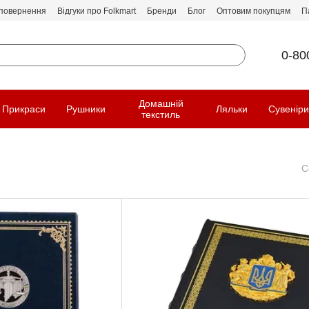
 повернення
Відгуки про Folkmart
Бренди
Блог
Оптовим покупцям
П
0-80
Домашній
Прикраси
Рушники
Ляльки
Сувенір
текстиль
С