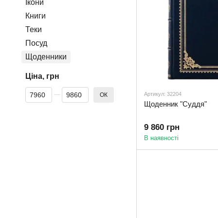
Ікони
Книги
Теки
Посуд
Щоденники
Ціна, грн
Від Ціна, грн
До Ціна, грн
Артикул: 32204
ОК
Щоденник "Суддя"
9 860 грн
В наявності