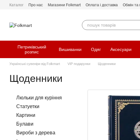
Перейти до основного контенту
Каталог
Про нас
Магазини Folkmart
Оплата і доставка
Обмін та
Петриківський
Вишиванки
Одяг
Аксесуари
розпис
Українські сувеніри від Folkmart
VIP подарунки
Щоденники
Щоденники
Люльки для куріння
Статуетки
Картини
Булави
Вироби з дерева