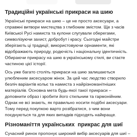
Традиційні українські прикраси на шию
Українські прикраси на шию – це не просто аксесуари, а
справжні витвори мистецтва з глибоким змістом. Ще з часів
Київської Русі намиста та кулони слугували оберегами,
символізуючи захист, добробут і красу. Сьогодні майстри
зберігають ці традиції, використовуючи орнаменти, які
відображають природу, родючість і національну ідентичність.
Обираючи прикрасу на шию в українському стилі, ви стаєте
частиною цієї історії.
Ось уже багато століть прикраси на шию залишаються
улюбленим аксесуаром жінок. За цей час людство створило
безліч варіантів кольє та намиста з найрізноманітніших
матеріалів. Основна мета будь-якої такої прикраси –
доповнити образ і зробити його стильним та гармонійним.
Однак не всі знають, як правильно носити подібні аксесуари.
Тому перед покупкою варто розібратися, з чим вони
поєднуються та для яких випадків підходять найкраще.
Різноманіття українських прикрас для шиї
Сучасний ринок пропонує широкий вибір аксесуарів для шиї –