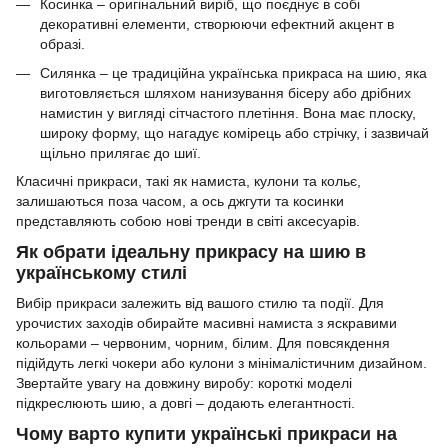
Косинка – оригінальний виріб, що поєднує в собі
декоративні елементи, створюючи ефектний акцент в
образі.
Силянка – це традиційна українська прикраса на шию, яка
виготовляється шляхом нанизування бісеру або дрібних
намистин у вигляді сітчастого плетіння. Вона має плоску,
широку форму, що нагадує комірець або стрічку, і зазвичай
щільно прилягає до шиї.
Класичні прикраси, такі як намиста, кулони та кольє,
залишаються поза часом, а ось джгути та косинки
представляють собою нові тренди в світі аксесуарів.
Як обрати ідеальну прикрасу на шию в
українському стилі
Вибір прикраси залежить від вашого стилю та події. Для
урочистих заходів обирайте масивні намиста з яскравими
кольорами – червоним, чорним, білим. Для повсякдення
підійдуть легкі чокери або кулони з мінімалістичним дизайном.
Звертайте увагу на довжину виробу: короткі моделі
підкреслюють шию, а довгі – додають елегантності.
Чому варто купити українські прикраси на