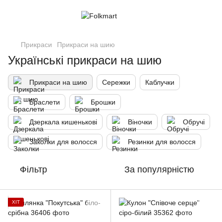
Прикраси
Прикраси на шию
Українські прикраси на шию
Прикраси на шию
Сережки
Каблучки
Браслети
Брошки
Дзеркала кишенькові
Віночки
Обручі
Заколки для волосся
Резинки для волосся
Фільтр
За популярністю
ХІТ