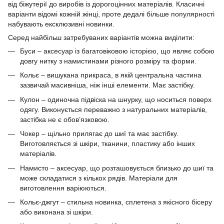
від біжутерії до виробів із дорогоцінних матеріалів. Класичні
варіанти відомі кожній жінці, проте дедалі більше популярності
набувають ексклюзивні новинки.
Серед найбільш затребуваних варіантів можна виділити:
Буси – аксесуар із багатовіковою історією, що являє собою
довгу нитку з намистинами різного розміру та форми.
Кольє – вишукана прикраса, в якій центральна частина
зазвичай масивніша, ніж інші елементи. Має застібку.
Кулон – одиночна підвіска на шнурку, що носиться поверх
одягу. Виконується переважно з натуральних матеріалів,
застібка не є обов’язковою.
Чокер – щільно прилягає до шиї та має застібку.
Виготовляється зі шкіри, тканини, пластику або інших
матеріалів.
Намисто – аксесуар, що розташовується близько до шиї та
може складатися з кількох рядів. Матеріали для
виготовлення варіюються.
Кольє-джгут – стильна новинка, сплетена з якісного бісеру
або виконана зі шкіри.