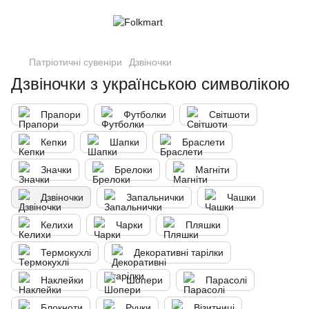
Патріотичні сувеніри
Дзвіночки
Дзвіночки з українською символікою
Прапори
Футболки
Світшоти
Кепки
Шапки
Браслети
Значки
Брелоки
Магніти
Дзвіночки
Запальнички
Чашки
Келихи
Чарки
Пляшки
Термокухлі
Декоративні тарілки
Наклейки
Шопери
Парасолі
Блокноти
Ручки
Візитниці