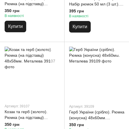
Рюмка (на підставці)
Набір рюмок 50 мл (3 шт.).
48х58мм. Металева
Високі
350 грн
395 грн
В наявності
В наявності
Купити
Купити
Артикул: 39107
Артикул: 39109
Козак та герб (золото).
Герб України (срібло). Рюмка
Рюмка (на підставці)
(конусна) 48х60мм.
48х58мм. Металева
Металева
350 грн
350 грн