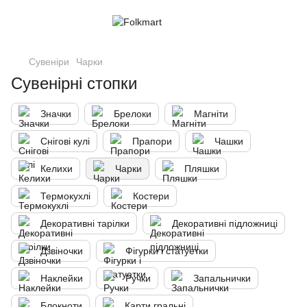
Сувеніри
Чарки
Сувенірні стопки
Значки
Брелоки
Магніти
Снігові кулі
Прапори
Чашки
Келихи
Чарки
Пляшки
Термокухлі
Костери
Декоративні тарілки
Декоративні підложниці
Дзвіночки
Фігурки і статуетки
Наклейки
Ручки
Запальнички
Блокноти
Карти гральні