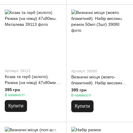
Артикул: 39113
Артикул: 39088
Козак та герб (золото).
Визначні місця (жовто-
Рюмка (на ніжці) 47х80мм.
блакитний). Набір високих
Металева
рюмок 50мл (3шт)
395 грн
395 грн
В наявності
В наявності
Купити
Купити