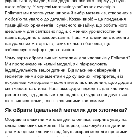
української культури, який додає особливого шарму до будь-
якого образу. У мережі магазинів українських сувенірів
Folkmart ми пропонуємо широкий вибір метеликів, створених з
любов’ю та увагою до деталей. Кожен виріб – це поєднання
традиційних орнаментів і сучасного дизайну, що робить його
ідеальним для святкових подій, сімейних урочистостей чи
навіть щоденного використання. Наші метелики виготовлені з
натуральних матеріалів, таких як льон і бавовна, що
забезпечує комфорт і довговічність.
Чому варто обрати вишиті метелики для хлопчиків у Folkmart?
Ми пропонуємо унікальні моделі, які підкреслюють
індивідуальність вашої дитини. Від класичних візерунків із
геометричними орнаментами до сучасних інтерпретацій із
яскравими кольорами – кожен метелик створений, щоб додати
святковості та стилю. Наші аксесуари підходять для хлопчиків
різного віку, від дошкільнят до підлітків, і чудово поєднуються
як із вишиванками, так і з класичними костюмами.
Як обрати ідеальний метелик для хлопчика?
Обираючи вишитий метелик для хлопчика, зверніть увагу на
кілька ключових моментів. По-перше, враховуйте вік дитини:
для молодших хлопчиків підійдуть яскраві моделі з простими