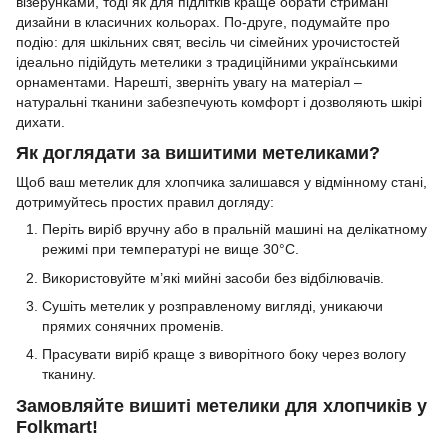
візерунками, тоді як для підлітків краще обрати стримані
дизайни в класичних кольорах. По-друге, подумайте про
подію: для шкільних свят, весіль чи сімейних урочистостей
ідеально підійдуть метелики з традиційними українськими
орнаментами. Нарешті, зверніть увагу на матеріал –
натуральні тканини забезпечують комфорт і дозволяють шкірі
дихати.
Як доглядати за вишитими метеликами?
Щоб ваш метелик для хлопчика залишався у відмінному стані,
дотримуйтесь простих правил догляду:
Періть виріб вручну або в пральній машині на делікатному
режимі при температурі не вище 30°C.
Використовуйте м’які мийні засоби без відбілювачів.
Сушіть метелик у розправленому вигляді, уникаючи
прямих сонячних променів.
Прасувати виріб краще з виворітного боку через вологу
тканину.
Замовляйте вишиті метелики для хлопчиків у
Folkmart!