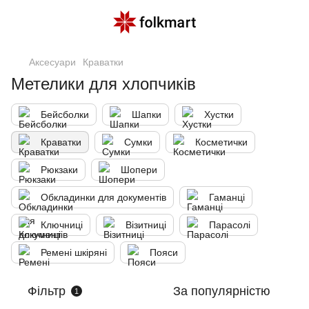
Аксесуари
Краватки
Метелики для хлопчиків
Бейсболки
Шапки
Хустки
Краватки
Сумки
Косметички
Рюкзаки
Шопери
Обкладинки для документів
Гаманці
Ключниці
Візитниці
Парасолі
Ремені шкіряні
Пояси
Фільтр
За популярністю
1