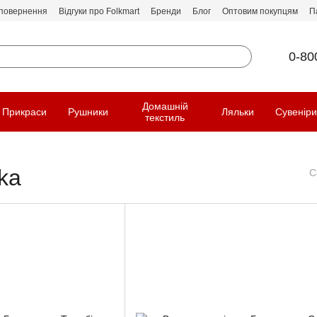
 повернення
Відгуки про Folkmart
Бренди
Блог
Оптовим покупцям
П
0-80
Домашній
Прикраси
Рушники
Ляльки
Сувенір
текстиль
ka
С