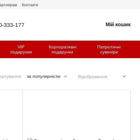
артнерам
Контакти
0-333-177
Мій кошик
VIP
Корпоративні
Патріотичні
и
подарунки
подарунки
сувеніри
ортування:
за популярністю
Відображення: