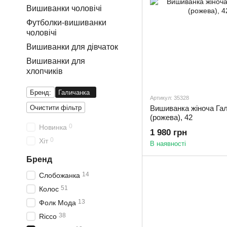
Вишиванки чоловічі
Футболки-вишиванки
чоловічі
Вишиванки для дівчаток
Вишиванки для
хлопчиків
Бренд:
Галичанка
Артикул: 35328
Очистити фільтр
Вишиванка жіноча Гал
(рожева), 42
0
Новинка
1 980 грн
0
Хіт
В наявності
Бренд
14
Слобожанка
51
Колос
13
Фолк Мода
38
Ricco