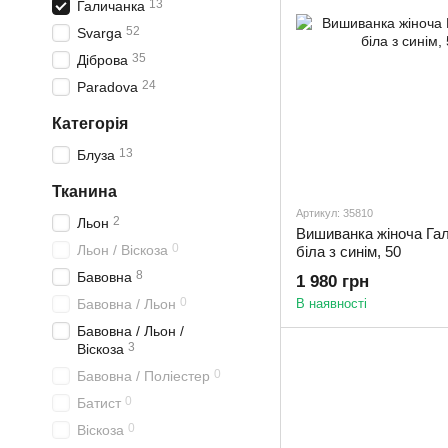
13
Галичанка
52
Svarga
35
Діброва
24
Paradova
Категорія
13
Блуза
Тканина
Артикул: 35810
2
Льон
Вишиванка жіноча Гал
0
Льон / Віскоза
біла з синім, 50
8
Бавовна
1 980 грн
0
Бавовна / Льон
В наявності
Бавовна / Льон /
3
Віскоза
0
Бавовна / Поліестер
0
Батист
0
Віскоза