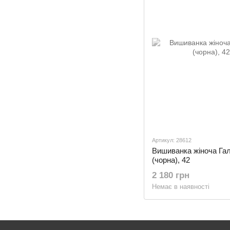
Артикул: 28612
Вишиванка жіноча Га
(чорна), 42
2 180 грн
Немає в наявності