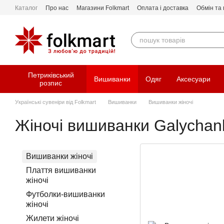
Перейти до основного контенту
Каталог
Про нас
Магазини Folkmart
Оплата і доставка
Обмін та
Петриківський
Вишиванки
Одяг
Аксесуари
розпис
Українські сувеніри від Folkmart
Вишиванки
Вишиванки жіночі
Жіночі вишиванки Galychan
Вишиванки жіночі
Плаття вишиванки
жіночі
Футболки-вишиванки
жіночі
Жилети жіночі