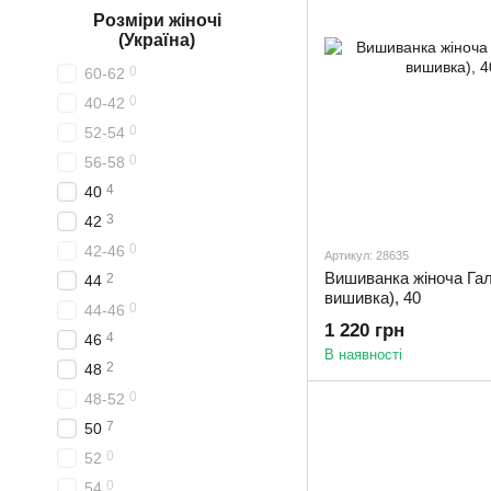
Розміри жіночі
(Україна)
0
60-62
0
40-42
0
52-54
0
56-58
4
40
3
42
0
42-46
Артикул: 28635
Вишиванка жіноча Гал
2
44
вишивка), 40
0
44-46
1 220 грн
4
46
В наявності
2
48
0
48-52
7
50
0
52
0
54