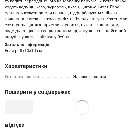
та водить переодягненого на Маланку парубка. У ватазі також
ходять ведмідь, коза, журавель, циган, циганка і чорт. Герої
одягають кожухи догори вовною, підфарбовуються білою
глиною та сажею, з клоччя роблять бороди та вуса. Кожен має
свою роль: циганка пристає ворожити, циган – коні міняти,
ведмідь танцює, коза грає на скрипці, а журавель – найвищий
парубок у селі – вибиває у бубон.
Загальна інформація:
Розмір: 6х13х13 см
Характеристики
Категорія іграшки
Ялинкові іграшки
Поширити у соцмережах
Відгуки