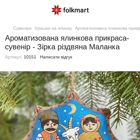
Сувеніри
Іграшки на ялинку
Ароматизована ялинкова прикра
Ароматизована ялинкова прикраса-
сувенір - Зірка різдвяна Маланка
Артикул:
10151
Написати відгук