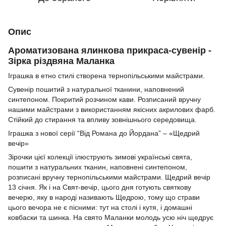
Опис
Ароматизована ялинкова прикраса-сувенір -
Зірка різдвяна Маланка
Іграшка в етно стилі створена тернопільськими майстрами.
Сувенір пошитий з натуральної тканини, наповнений
синтепоном. Покритий розчином кави. Розписаний вручну
нашими майстрами з використанням якісних акрилових фарб.
Стійкий до стирання та впливу зовнішнього середовища.
Іграшка з нової серії “Від Романа до Йордана” – «Щедрий
вечір»
Зірочки цієї колекції ілюструють зимові українські свята,
пошити з натуральних тканин, наповнені синтепоном,
розписані вручну тернопільськими майстрами. Щедрий вечір
13 січня. Як і на Свят-вечір, цього дня готують святкову
вечерю, яку в народі називають Щедрою, тому що страви
цього вечора не є пісними: тут на столі і кутя, і домашні
ковбаски та шинка. На свято Маланки молодь усю ніч щедрує