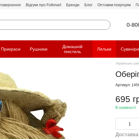
 повернення
Відгуки про Folkmart
Бренди
Блог
Оптовим покупцям
П
0-80
Домашній
Прикраси
Рушники
Ляльки
Сувенір
текстиль
Українські сув
Оберіг
Артикул: 145
695 г
В наявності
Доставка