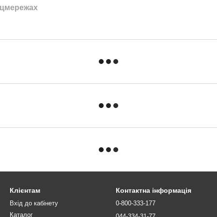
оцмережах
Клієнтам
Контактна інформація
Вхід до кабінету
0-800-333-177
Каталог
044-334-31-77