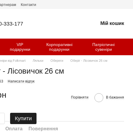
артнерам
Контакти
0-333-177
Мій кошик
VIP
Корпоративні
Патріотичні
и
подарунки
подарунки
сувеніри
еніри від Folkmart
Ляльки
Обереги
Оберіг - Лісовичок 26 см
 - Лісовичок 26 см
63
Написати відгук
рн
Порівняти
В бажання
Купити
Оплата
Повернення