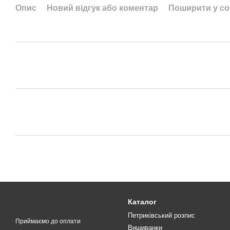
Опис
Новий відгук або коментар
Поширити у с
Каталог
Петриківський розпис
Приймаємо до оплати
Вишиванки