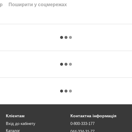
ар
Поширити у соцмережах
Клієнтам
Контактна інформація
Вхід до кабінету
0-800-333-177
Каталог
044-334-31-77