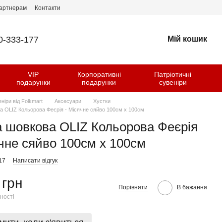
артнерам
Контакти
0-333-177
Мій кошик
VIP
Корпоративні
Патріотичні
и
подарунки
подарунки
сувеніри
еніри від Folkmart
Аксесуари
Хустки
а OLIZ Кольорова Феєрія - Місячне сяйво 100см х 100см
а шовкова OLIZ Кольорова Феєрія
ячне сяйво 100см х 100см
17
Написати відгук
 грн
Порівняти
В бажання
ності