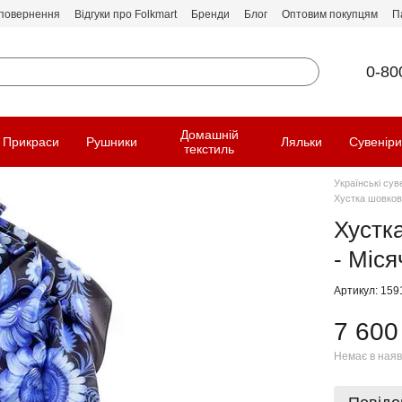
 повернення
Відгуки про Folkmart
Бренди
Блог
Оптовим покупцям
П
0-80
Домашній
Прикраси
Рушники
Ляльки
Сувенір
текстиль
Українські сув
Хустка шовков
Хустк
- Міс
Артикул: 159
7 600
Немає в наяв