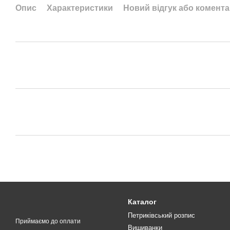
Опис
Характеристики
Новий відгук або комент
Каталог
Петриківський розпис
Приймаємо до оплати
Вишиванки