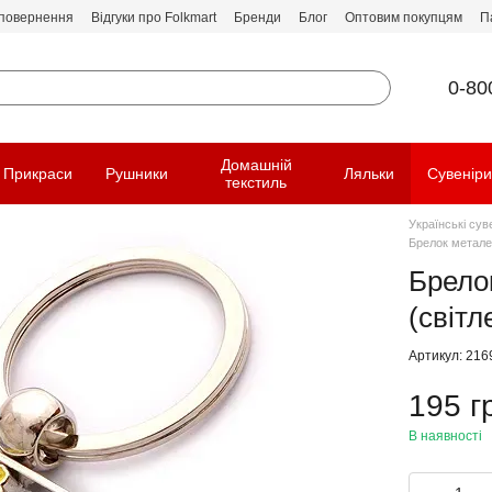
 повернення
Відгуки про Folkmart
Бренди
Блог
Оптовим покупцям
П
0-80
Домашній
Прикраси
Рушники
Ляльки
Сувенір
текстиль
Українські сув
Брелок металев
Брело
(світл
Артикул: 216
195 г
В наявності