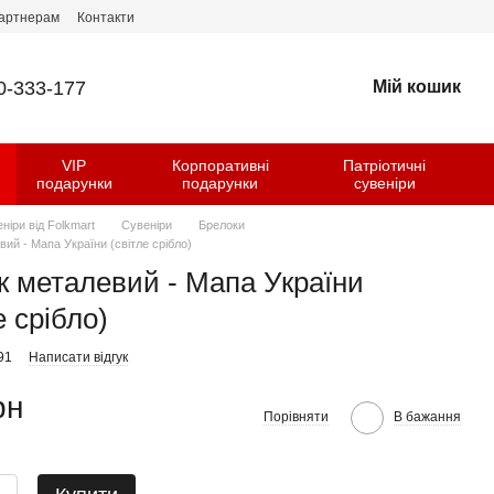
артнерам
Контакти
0-333-177
Мій кошик
VIP
Корпоративні
Патріотичні
и
подарунки
подарунки
сувеніри
еніри від Folkmart
Сувеніри
Брелоки
ий - Мапа України (світле срібло)
к металевий - Мапа України
е срібло)
91
Написати відгук
рн
Порівняти
В бажання