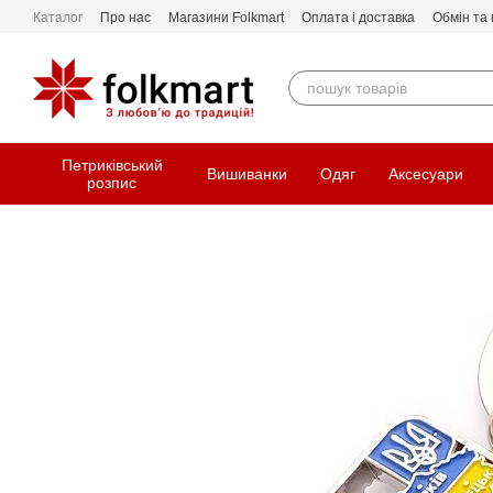
Перейти до основного контенту
Каталог
Про нас
Магазини Folkmart
Оплата і доставка
Обмін та
Петриківський
Вишиванки
Одяг
Аксесуари
розпис