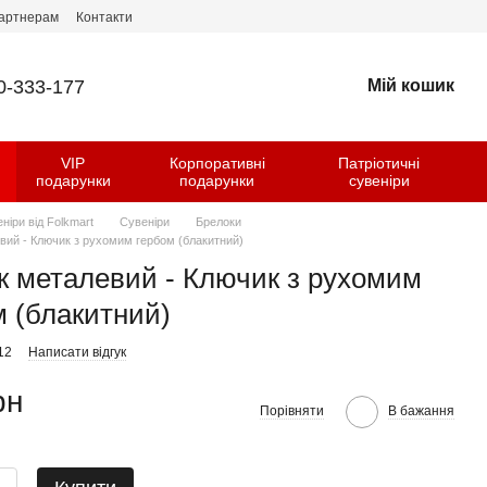
артнерам
Контакти
0-333-177
Мій кошик
VIP
Корпоративні
Патріотичні
и
подарунки
подарунки
сувеніри
еніри від Folkmart
Сувеніри
Брелоки
вий - Ключик з рухомим гербом (блакитний)
к металевий - Ключик з рухомим
м (блакитний)
12
Написати відгук
рн
Порівняти
В бажання