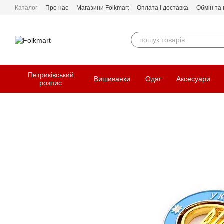
Перейти до основного контенту
Каталог
Про нас
Магазини Folkmart
Оплата і доставка
Обмін та
Петриківський
Вишиванки
Одяг
Аксесуари
розпис