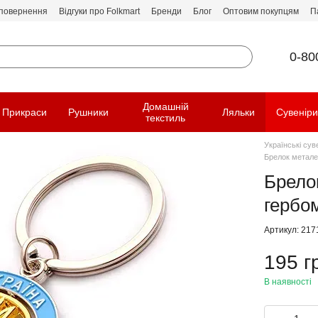
 повернення
Відгуки про Folkmart
Бренди
Блог
Оптовим покупцям
П
0-80
Домашній
Прикраси
Рушники
Ляльки
Сувенір
текстиль
Українські сув
Брелок метале
Брело
гербо
Артикул: 217
195 г
В наявності