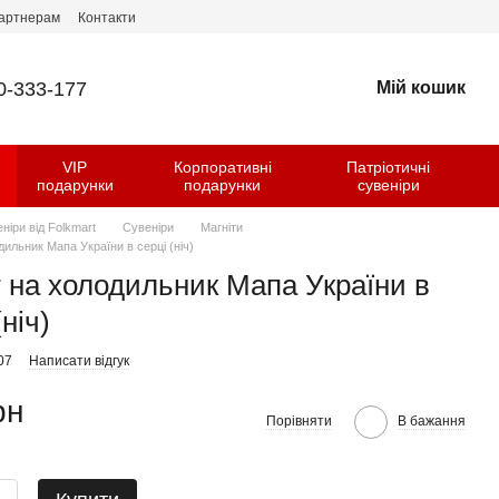
артнерам
Контакти
0-333-177
Мій кошик
VIP
Корпоративні
Патріотичні
и
подарунки
подарунки
сувеніри
еніри від Folkmart
Сувеніри
Магніти
дильник Мапа України в серці (ніч)
т на холодильник Мапа України в
(ніч)
07
Написати відгук
рн
Порівняти
В бажання