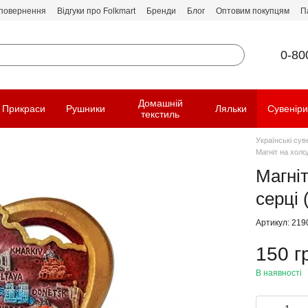
 повернення
Відгуки про Folkmart
Бренди
Блог
Оптовим покупцям
П
0-80
Домашній
Прикраси
Рушники
Ляльки
Сувенір
текстиль
Українські сув
Магніт на холо
Магні
серці 
Артикул: 219
150 г
В наявності