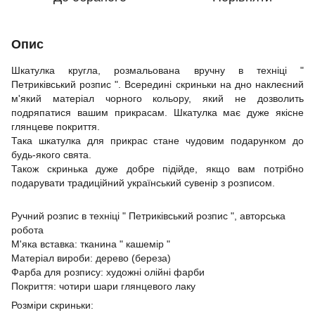
Опис
Шкатулка кругла, розмальована вручну в техніці "
Петриківський розпис ". Всередині скриньки на дно наклеєний
м'який матеріал чорного кольору, який не дозволить
подряпатися вашим прикрасам. Шкатулка має дуже якісне
глянцеве покриття.
Така шкатулка для прикрас стане чудовим подарунком до
будь-якого свята.
Також скринька дуже добре підійде, якщо вам потрібно
подарувати традиційний український сувенір з розписом.
Ручний розпис в техніці " Петриківський розпис ", авторська
робота
М'яка вставка: тканина " кашемір "
Матеріал вироби: дерево (береза)
Фарба для розпису: художні олійні фарби
Покриття: чотири шари глянцевого лаку
Розміри скриньки: