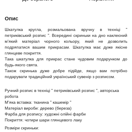
Опис
Шкатулка кругла, розмальована вручну в техніці "
петриківський розпис ". Всередині скриньки на дно наклеєний
м'який матеріал чорного кольору, який не дозволить
подряпатися вашим прикрасам. Шкатулка має дуже якісне
глянцеве покриття.
Така шкатулка для прикрас стане чудовим подарунком до
будь-якого свята.
Також скринька дуже добре підійде, якщо вам потрібно
подарувати традиційний український сувенір з розписом.
Ручний розпис в техніці " петриківський розпис ", авторська
робота
М'яка вставка: тканина " кашемір "
Матеріал вироби: дерево (береза)
Фарба для розпису: художні олійні фарби
Покриття: чотири шари глянцевого лаку
Розміри скриньки: