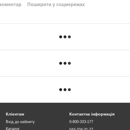
 коментар
Поширити у соцмережах
Клієнтам
Контактна інформація
Вхід до кабінету
0-800-333-177
Каталог
044-334-31-77