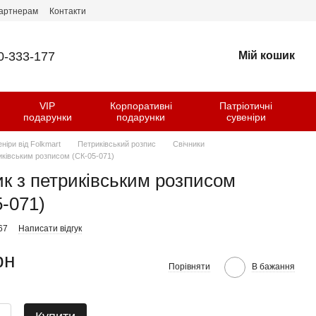
артнерам
Контакти
0-333-177
Мій кошик
VIP
Корпоративні
Патріотичні
и
подарунки
подарунки
сувеніри
еніри від Folkmart
Петриківський розпис
Свічники
риківським розписом (СК-05-071)
ик з петриківським розписом
5-071)
67
Написати відгук
рн
Порівняти
В бажання