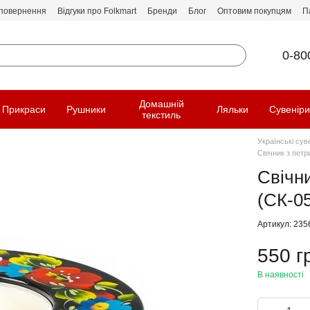
 повернення
Відгуки про Folkmart
Бренди
Блог
Оптовим покупцям
П
0-80
Домашній
Прикраси
Рушники
Ляльки
Сувенір
текстиль
Українські сув
Свічник з пет
Свічн
(СК-0
Артикул: 235
550 г
В наявності