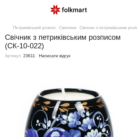
Петриківський розпис
Свічники
Свічник з петриківським роз
Свічник з петриківським розписом
(СК-10-022)
Артикул:
23611
Написати відгук