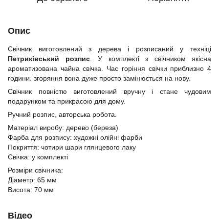
Опис
Свічник виготовлений з дерева і розписаний у техніці
Петриківський розпис
. У комплекті з свічником якісна
ароматизована чайна свічка. Час горіння свічки приблизно 4
години. згоряння вона дуже просто замінюється на нову.
Свічник повністю виготовлений вручну і стане чудовим
подарунком та прикрасою для дому.
Ручний розпис, авторська робота.
Матеріал виробу: дерево (береза)
Фарба для розпису: художні олійні фарби
Покриття: чотири шари глянцевого лаку
Свічка: у комплекті
Розміри свічника:
Діаметр: 65 мм
Висота: 70 мм
Відео