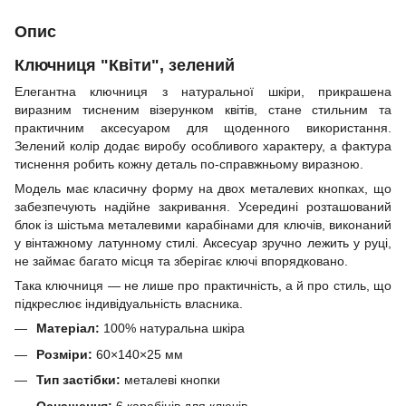
Опис
Ключниця "Квіти", зелений
Елегантна ключниця з натуральної шкіри, прикрашена
виразним тисненим візерунком квітів, стане стильним та
практичним аксесуаром для щоденного використання.
Зелений колір додає виробу особливого характеру, а фактура
тиснення робить кожну деталь по-справжньому виразною.
Модель має класичну форму на двох металевих кнопках, що
забезпечують надійне закривання. Усередині розташований
блок із шістьма металевими карабінами для ключів, виконаний
у вінтажному латунному стилі. Аксесуар зручно лежить у руці,
не займає багато місця та зберігає ключі впорядковано.
Така ключниця — не лише про практичність, а й про стиль, що
підкреслює індивідуальність власника.
Матеріал:
100% натуральна шкіра
Розміри:
60×140×25 мм
Тип застібки:
металеві кнопки
Оснащення:
6 карабінів для ключів