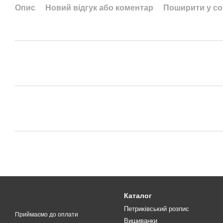
Опис
Новий відгук або коментар
Поширити у с
Каталог
Петриківський розпис
Приймаємо до оплати
Вишиванки