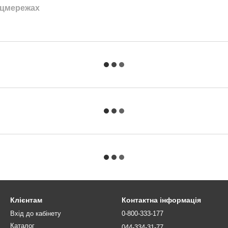
оцмережах
Клієнтам
Контактна інформація
Вхід до кабінету
0-800-333-177
Каталог
044-334-31-77