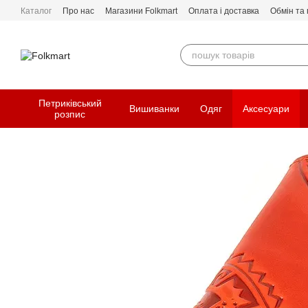
Перейти до основного контенту
Каталог
Про нас
Магазини Folkmart
Оплата і доставка
Обмін та
Петриківський
Вишиванки
Одяг
Аксесуари
розпис