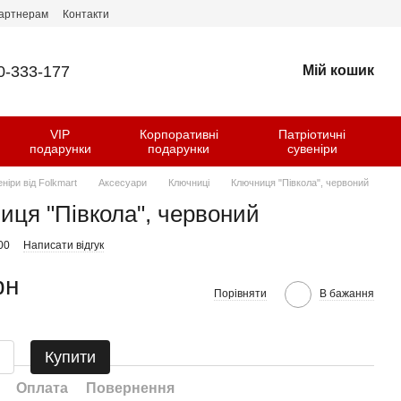
артнерам
Контакти
0-333-177
Мій кошик
VIP
Корпоративні
Патріотичні
и
подарунки
подарунки
сувеніри
еніри від Folkmart
Аксесуари
Ключниці
Ключниця "Півкола", червоний
иця "Півкола", червоний
00
Написати відгук
рн
Порівняти
В бажання
Купити
Оплата
Повернення