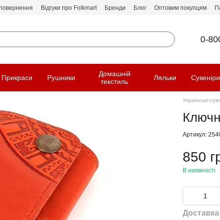
 повернення
Відгуки про Folkmart
Бренди
Блог
Оптовим покупцям
П
0-80
Домашній
Прикраси
Рушники
Ляльки
Сувенір
текстиль
Українські сув
Ключн
Артикул: 254
850 г
В наявності
Доставка