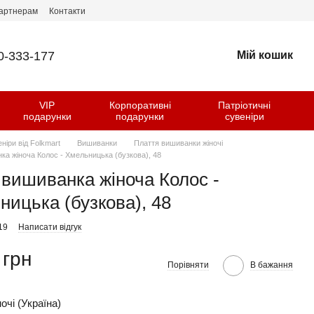
артнерам
Контакти
0-333-177
Мій кошик
VIP
Корпоративні
Патріотичні
и
подарунки
подарунки
сувеніри
еніри від Folkmart
Вишиванки
Плаття вишиванки жіночі
ка жіноча Колос - Хмельницька (бузкова), 48
 вишиванка жіноча Колос -
ницька (бузкова), 48
19
Написати відгук
 грн
Порівняти
В бажання
очі (Україна)