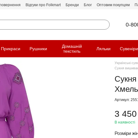
 повернення
Відгуки про Folkmart
Бренди
Блог
Оптовим покупцям
П
0-80
Домашній
Прикраси
Рушники
Ляльки
Сувенір
текстиль
Українські сув
Сукня вишиван
Сукня
Хмель
Артикул: 255
3 450
В наявності
Розміри жін