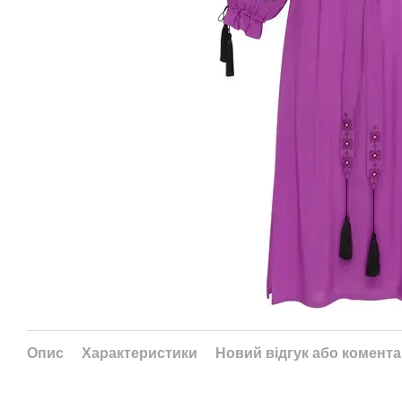
Опис
Характеристики
Новий відгук або комент