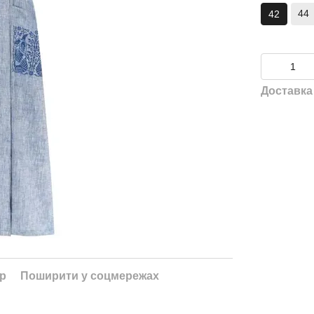
44
42
Доставка
ар
Поширити у соцмережах