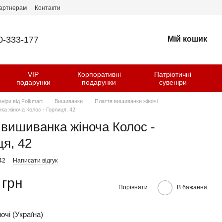
артнерам
Контакти
0-333-177
Мій кошик
VIP
Корпоративні
Патріотичні
и
подарунки
подарунки
сувеніри
еніри від Folkmart
Вишиванки
Плаття вишиванки жіночі
ка жіноча Колос - Горлиця, 42
 вишиванка жіноча Колос -
ця, 42
42
Написати відгук
 грн
Порівняти
В бажання
очі (Україна)