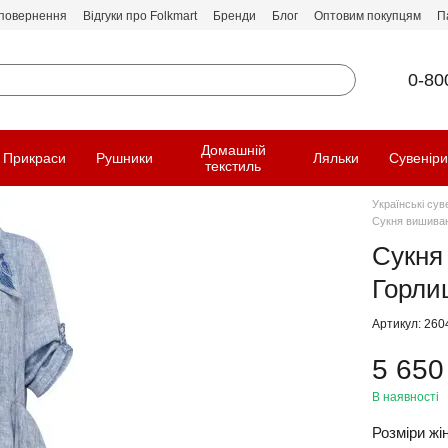
 повернення
Відгуки про Folkmart
Бренди
Блог
Оптовим покупцям
П
0-80
Домашній
Прикраси
Рушники
Ляльки
Сувенір
текстиль
Українські сув
Сукня вишиван
Сукня
Горли
Артикул: 260
5 650
В наявності
Розміри жін