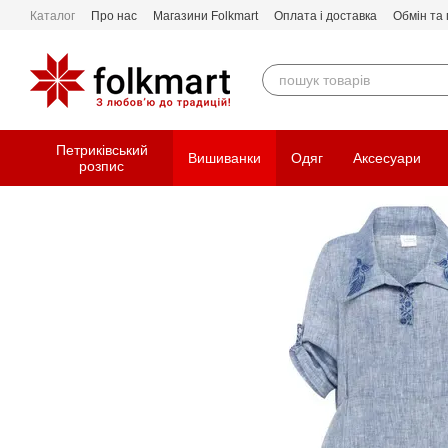
Перейти до основного контенту
Каталог
Про нас
Магазини Folkmart
Оплата і доставка
Обмін та
Петриківський
Вишиванки
Одяг
Аксесуари
розпис