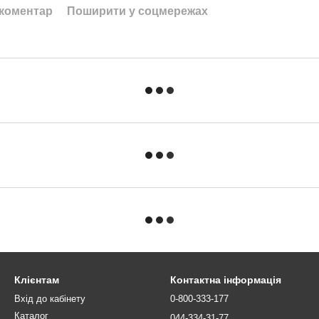
 коментар
Поширити у соцмережах
Клієнтам
Контактна інформація
Вхід до кабінету
0-800-333-177
Каталог
044-334-31-77