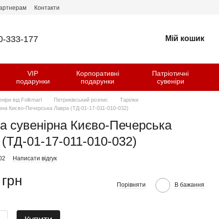
артнерам
Контакти
0-333-177
Мій кошик
VIP
Корпоративні
Патріотичні
и
подарунки
подарунки
сувеніри
еніри від Folkmart
Петриківський розпис
Тарілки
ірна Києво-Печерська Лавра (ТД-01-17-011-010-032)
ка сувенірна Києво-Печерська
 (ТД-01-17-011-010-032)
02
Написати відгук
 грн
Порівняти
В бажання