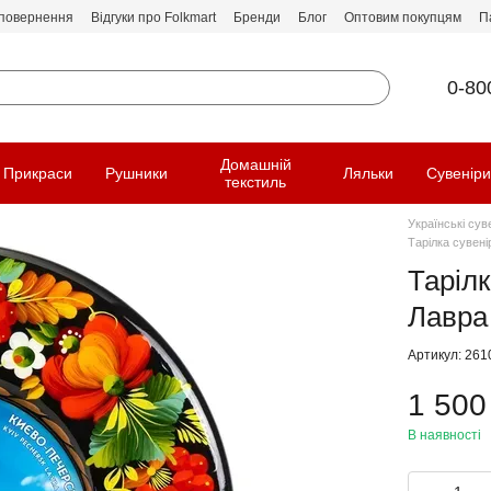
 повернення
Відгуки про Folkmart
Бренди
Блог
Оптовим покупцям
П
0-80
Домашній
Прикраси
Рушники
Ляльки
Сувенір
текстиль
Українські сув
Тарілка сувен
Таріл
Лавра
Артикул: 261
1 500
В наявності