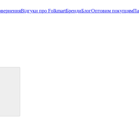
овернення
Відгуки про Folkmart
Бренди
Блог
Оптовим покупцям
Па