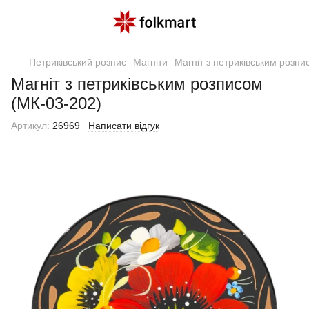
Петриківський розпис
Магніти
Магніт з петриківським розпи
Магніт з петриківським розписом
(МК-03-202)
Артикул:
26969
Написати відгук