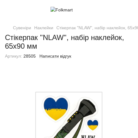
Сувеніри
Наклейки
Стікерпак "NLAW", набір наклейок, 65х
Стікерпак "NLAW", набір наклейок,
65х90 мм
Артикул:
28505
Написати відгук