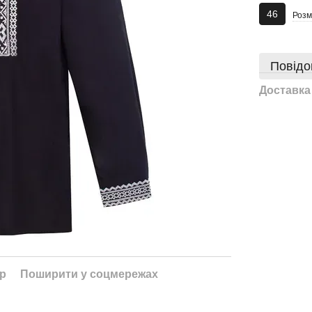
46
Розм
Повідо
Доставка
ар
Поширити у соцмережах