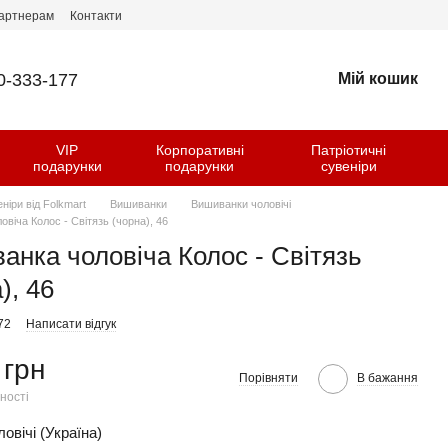
артнерам
Контакти
0-333-177
Мій кошик
VIP
Корпоративні
Патріотичні
и
подарунки
подарунки
сувеніри
еніри від Folkmart
Вишиванки
Вишиванки чоловічі
віча Колос - Світязь (чорна), 46
анка чоловіча Колос - Світязь
), 46
72
Написати відгук
 грн
Порівняти
В бажання
ності
овічі (Україна)