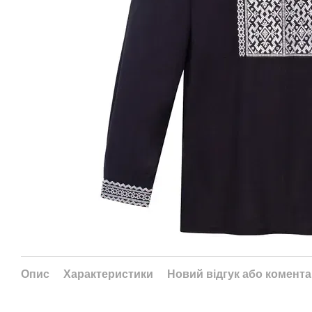
Опис
Характеристики
Новий відгук або комент