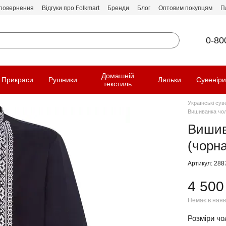
 повернення
Відгуки про Folkmart
Бренди
Блог
Оптовим покупцям
П
0-80
Домашній
Прикраси
Рушники
Ляльки
Сувенір
текстиль
Українські сув
Вишиванка чоло
Вишив
(чорна
Артикул: 288
4 500
Немає в наяв
Розміри чол