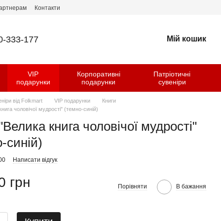
артнерам
Контакти
0-333-177
Мій кошик
VIP
Корпоративні
Патріотичні
и
подарунки
подарунки
сувеніри
еніри від Folkmart
VIP подарунки
Книги
книга чоловічої мудрості" (темно-синій)
"Велика книга чоловічої мудрості"
-синій)
00
Написати відгук
0 грн
Порівняти
В бажання