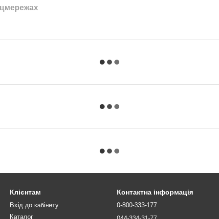
оцмережах
Клієнтам
Контактна інформація
Вхід до кабінету
0-800-333-177
Каталог
044-334-31-77