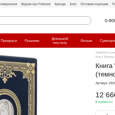
 повернення
Відгуки про Folkmart
Бренди
Блог
Оптовим покупцям
П
0-80
Домашній
Прикраси
Рушники
Ляльки
Сувенір
текстиль
Українські сув
Книга "Велика 
Книга 
(темно
Артикул: 292
12 66
В наявності