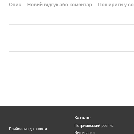
Опис
Новий відгук або коментар
Поширити у с
Каталог
Петриківський розпис
Приймаємо до оплати
Вишиванки