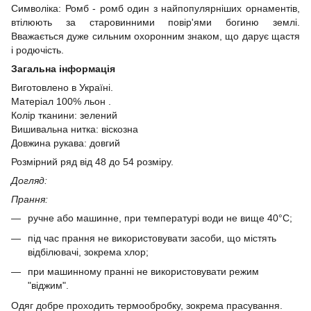
Символіка: Ромб - ромб один з найпопулярніших орнаментів,
втілюють за старовинними повір'ями богиню землі.
Вважається дуже сильним охоронним знаком, що дарує щастя
і родючість.
Загальна інформація
Виготовлено в Україні.
Матеріал 100% льон .
Колір тканини: зелений
Вишивальна нитка: віскозна
Довжина рукава: довгий
Розмірний ряд від 48 до 54 розміру.
Догляд:
Прання:
ручне або машинне, при температурі води не вище 40°C;
під час прання не використовувати засоби, що містять
відбілювачі, зокрема хлор;
​при машинному пранні не використовувати режим
"віджим".
Одяг добре проходить термообробку, зокрема прасування.