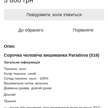
3 800 грн
Повідомити, коли з'явиться
До обраного
Порівняти
Опис
Сорочка чоловіча вишиванка Paradova (518)
Загальна інформація
Тканина: льон
Колір тканини: синій
Склад тканини: льон - 100%
Вишивальна нитка: віскозна
Довжина рукава: довгий рукав
Догляд:
Прання:
ручне або машинне, при температурі води не вище 40°C;