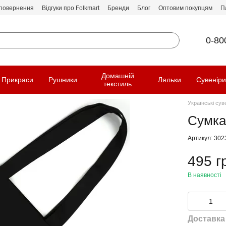
 повернення
Відгуки про Folkmart
Бренди
Блог
Оптовим покупцям
П
0-80
Домашній
Прикраси
Рушники
Ляльки
Сувенір
текстиль
Українські сув
Сумка
Артикул: 302
495 г
В наявності
Доставка