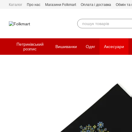
Перейти до основного контенту
Каталог
Про нас
Магазини Folkmart
Оплата і доставка
Обмін та
Петриківський
Вишиванки
Одяг
Аксесуари
розпис