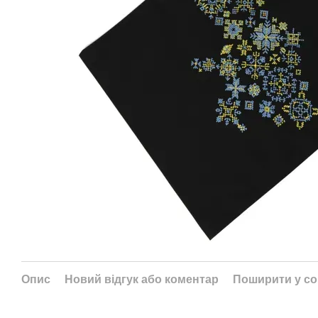
Опис
Новий відгук або коментар
Поширити у с