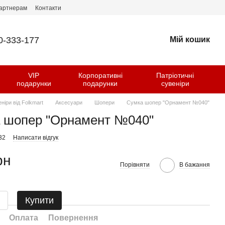
артнерам
Контакти
0-333-177
Мій кошик
VIP
Корпоративні
Патріотичні
и
подарунки
подарунки
сувеніри
еніри від Folkmart
Аксесуари
Шопери
Сумка шопер "Орнамент №040"
 шопер "Орнамент №040"
32
Написати відгук
рн
Порівняти
В бажання
Купити
Оплата
Повернення