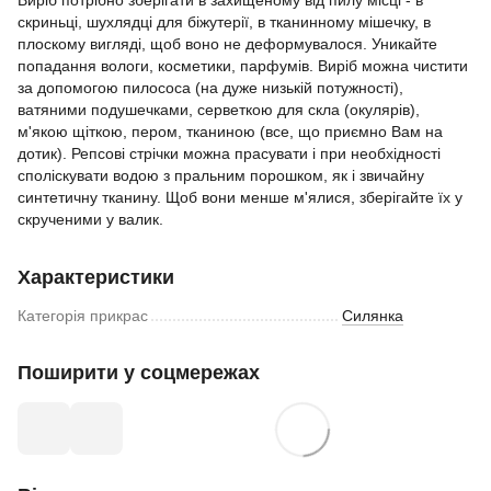
Виріб потрібно зберігати в захищеному від пилу місці - в
скриньці, шухлядці для біжутерії, в тканинному мішечку, в
плоскому вигляді, щоб воно не деформувалося. Уникайте
попадання вологи, косметики, парфумів. Виріб можна чистити
за допомогою пилососа (на дуже низькій потужності),
ватяними подушечками, серветкою для скла (окулярів),
м'якою щіткою, пером, тканиною (все, що приємно Вам на
дотик). Репсові стрічки можна прасувати і при необхідності
споліскувати водою з пральним порошком, як і звичайну
синтетичну тканину. Щоб вони менше м'ялися, зберігайте їх у
скрученими у валик.
Характеристики
Категорія прикрас
Силянка
Поширити у соцмережах