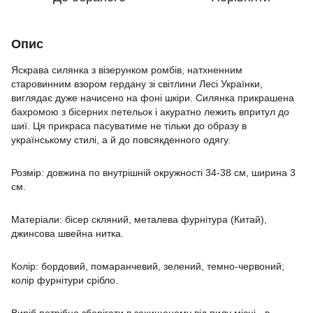
Опис
Яскрава силянка з візерунком ромбів, натхненним
старовинним взором гердану зі світлини Лесі Українки,
виглядає дуже начисено на фоні шкіри. Силянка прикрашена
бахромою з бісерних петельок і акуратно лежить впритул до
шиї. Ця прикраса пасуватиме не тільки до образу в
українському стилі, а й до повсякденного одягу.
Розмір: довжина по внутрішній окружності 34-38 см, ширина 3
см.
Матеріали: бісер скляний, металева фурнітура (Китай),
джинсова швейна нитка.
Колір: бордовий, помаранчевий, зелений, темно-червоний;
колір фурнітури срібло.