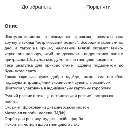
До обраного
Порівняти
Опис
Шкатулка-скринька з відкидною кришкою, розмальована
вручну в техніці "петриківський розпис". Всередині скриньки на
дно, а також на кришку наклеєний м'який оксамит темно-
червоного кольору, який не дозволить подряпатися вашим
прикрасам. Шкатулка має дуже якісне глянцеве покриття.
Така шкатулка для прикрас стане чудовим подарунком до
будь-якого свята.
Також скринька дуже добре підійде, якщо вам потрібно
подарувати традиційний український сувенір з розписом.
Шкатулка упакована в індивідуальну картонну коробочку.
Ручний розпис в техніці "петриківський розпис", авторська
робота
Оксамит: флокований дизайнерський картон
Матеріал вироби: дерево (МДФ)
Фарба для розпису: художні олійні фарби
Покриття: чотири шари глянцевого лаку