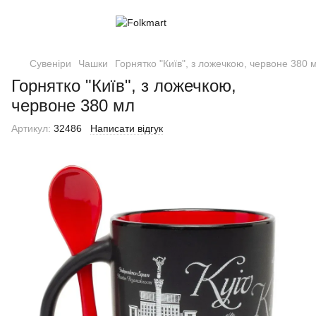
Сувеніри
Чашки
Горнятко "Київ", з ложечкою, червоне 380 
Горнятко "Київ", з ложечкою,
червоне 380 мл
Артикул:
32486
Написати відгук