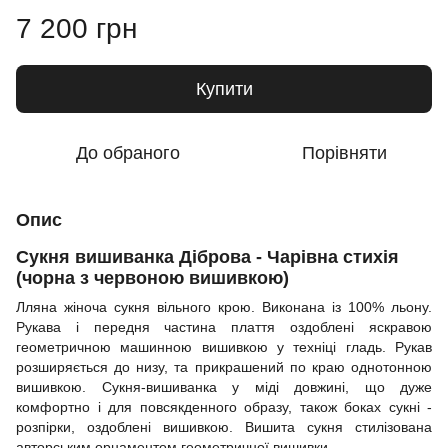
7 200 грн
Купити
До обраного
Порівняти
Опис
Сукня вишиванка Діброва - Чарівна стихія
(чорна з червоною вишивкою)
Лляна жіноча сукня вільного крою. Виконана із 100% льону.
Рукава і передня частина плаття оздоблені яскравою
геометричною машинною вишивкою у техніці гладь. Рукав
розширяється до низу, та прикрашений по краю однотонною
вишивкою. Сукня-вишиванка у міді довжині, що дуже
комфортно і для повсякденного образу, також боках сукні -
розпірки, оздоблені вишивкою. Вишита сукня стилізована
авторським орнаментом геометричної вишивки.