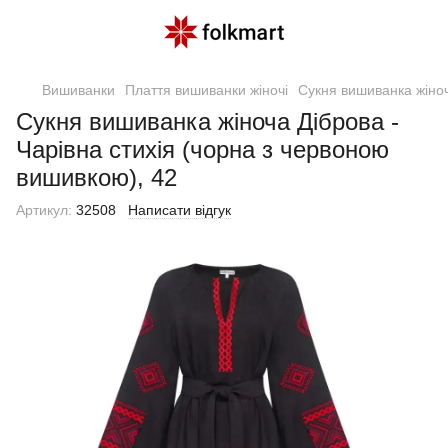
Вишиванки
Плаття вишиванки жіночі
Сукня вишиванка жіноч
Сукня вишиванка жіноча Діброва -
Чарівна стихія (чорна з червоною
вишивкою), 42
Артикул:
32508
Написати відгук