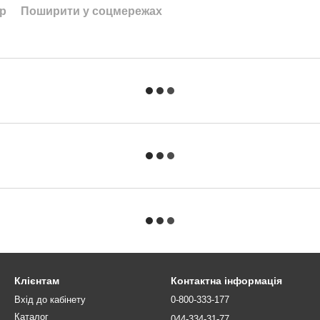
ар
Поширити у соцмережах
Клієнтам
Контактна інформація
Вхід до кабінету
0-800-333-177
Каталог
044-334-31-77