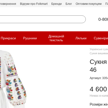
 повернення
Відгуки про Folkmart
Бренди
Блог
Оптовим покупцям
П
0-80
Домашній
Прикраси
Рушники
Ляльки
Сувенір
текстиль
Українські сув
Сукня вишиванк
Сукня 
46
Артикул: 335
4 600
Немає в наяв
Розміри жін