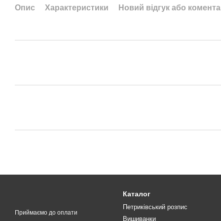
Опис
Характеристики
Новий відгук або комент
Каталог
Петриківський розпис
Приймаємо до оплати
Вишиванки