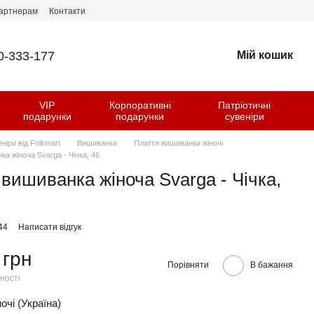
артнерам
Контакти
0-333-177
Мій кошик
VIP
Корпоративні
Патріотичні
и
подарунки
подарунки
сувеніри
еніри від Folkmart
Вишиванки
Плаття вишиванки жіночі
а жіноча Svarga - Чічка, 46
вишиванка жіноча Svarga - Чічка,
44
Написати відгук
 грн
Порівняти
В бажання
ності
очі (Україна)