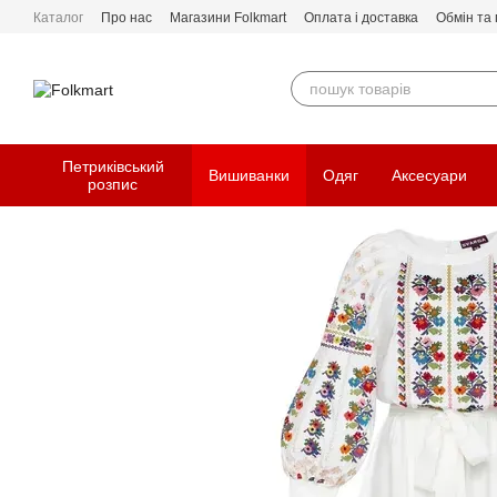
Перейти до основного контенту
Каталог
Про нас
Магазини Folkmart
Оплата і доставка
Обмін та
Петриківський
Вишиванки
Одяг
Аксесуари
розпис