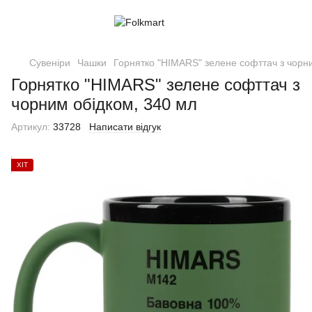
Сувеніри
Чашки
Горнятко "HIMARS" зелене софттач з чорн
Горнятко "HIMARS" зелене софттач з
чорним обідком, 340 мл
Артикул:
33728
Написати відгук
ХІТ