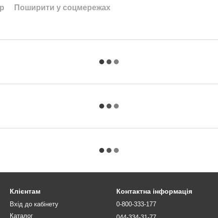
ар
Поширити у соцмережах
Клієнтам
Контактна інформація
Вхід до кабінету
0-800-333-177
Каталог
044-334-31-77