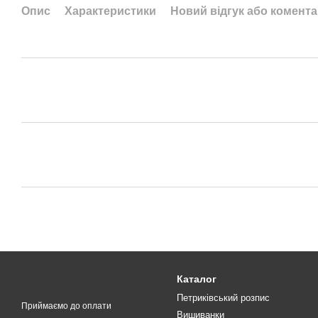
Опис
Характеристики
Новий відгук або комент
Каталог
Петриківський розпис
Приймаємо до оплати
Вишиванки