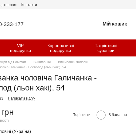
артнерам
Контакти
0-333-177
Мій кошик
VIP
Корпоративні
Патріотичні
и
подарунки
подарунки
сувеніри
еніри від Folkmart
Вишиванки
Вишиванки чоловічі
віча Галичанка - Всеволод (льон хакі), 54
анка чоловіча Галичанка -
од (льон хакі), 54
33
Написати відгук
 грн
Порівняти
В бажання
ності
овічі (Україна)