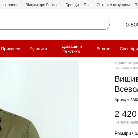
 повернення
Відгуки про Folkmart
Бренди
Блог
Оптовим покупцям
П
0-80
Домашній
Прикраси
Рушники
Ляльки
Сувенір
текстиль
Українські сув
Вишиванка чоло
Вишив
Всевол
Артикул: 338
2 420
Немає в наяв
Розміри чол