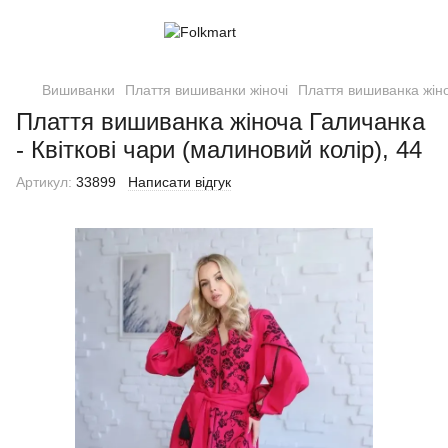
Вишиванки
Плаття вишиванки жіночі
Плаття вишиванка жіноч
Плаття вишиванка жіноча Галичанка
- Квіткові чари (малиновий колір), 44
Артикул:
33899
Написати відгук