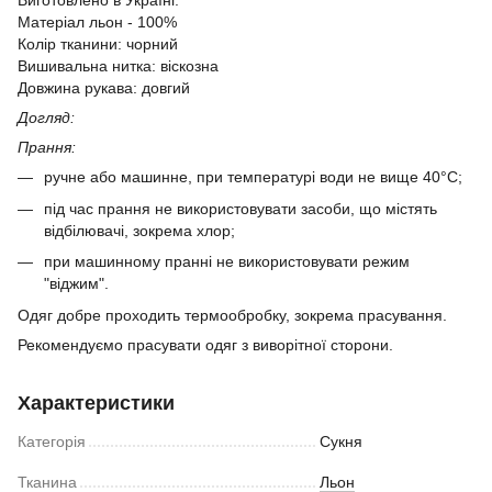
Виготовлено в Україні.
Матеріал льон - 100%
Колір тканини: чорний
Вишивальна нитка: віскозна
Довжина рукава: довгий
Догляд:
Прання:
ручне або машинне, при температурі води не вище 40°C;
під час прання не використовувати засоби, що містять
відбілювачі, зокрема хлор;
​при машинному пранні не використовувати режим
"віджим".
Одяг добре проходить термообробку, зокрема прасування.
Рекомендуємо прасувати одяг з виворітної сторони.
Характеристики
Категорія
Сукня
Тканина
Льон