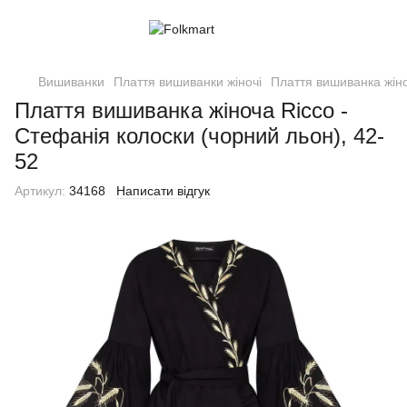
Вишиванки
Плаття вишиванки жіночі
Плаття вишиванка жіно
Плаття вишиванка жіноча Ricco -
Стефанія колоски (чорний льон), 42-
52
Артикул:
34168
Написати відгук