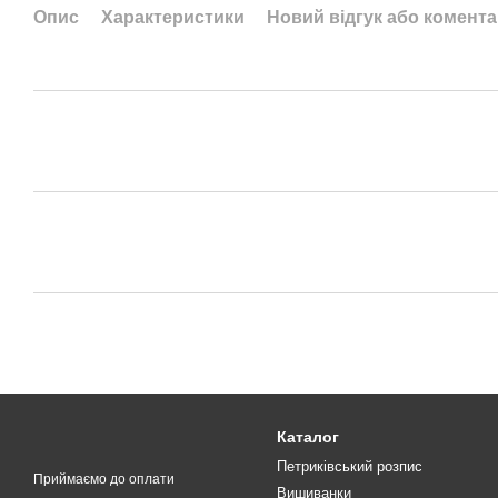
Опис
Характеристики
Новий відгук або комент
Каталог
Петриківський розпис
Приймаємо до оплати
Вишиванки