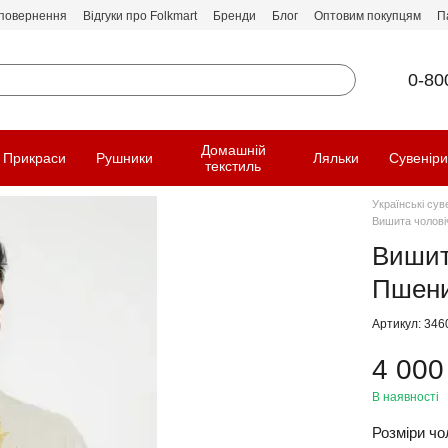
 повернення
Відгуки про Folkmart
Бренди
Блог
Оптовим покупцям
П
0-80
Домашній
Прикраси
Рушники
Ляльки
Сувенір
текстиль
Українські сув
Вишита чолові
Вишит
Пшени
Артикул: 346
4 000
В наявності
Розміри чол