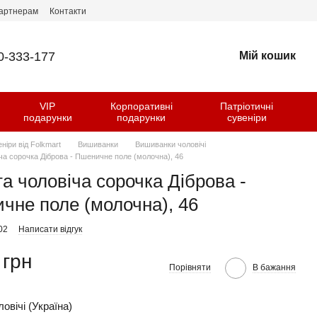
артнерам
Контакти
0-333-177
Мій кошик
VIP
Корпоративні
Патріотичні
и
подарунки
подарунки
сувеніри
еніри від Folkmart
Вишиванки
Вишиванки чоловічі
ча сорочка Діброва - Пшеничне поле (молочна), 46
а чоловіча сорочка Діброва -
чне поле (молочна), 46
02
Написати відгук
 грн
Порівняти
В бажання
овічі (Україна)