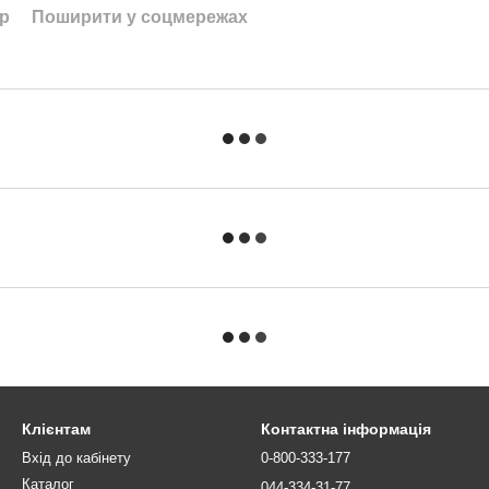
ар
Поширити у соцмережах
Клієнтам
Контактна інформація
Вхід до кабінету
0-800-333-177
Каталог
044-334-31-77