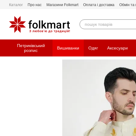
Перейти до основного контенту
Каталог
Про нас
Магазини Folkmart
Оплата і доставка
Обмін та
Петриківський
Вишиванки
Одяг
Аксесуари
розпис