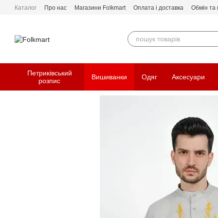
Перейти до основного контенту
Каталог
Про нас
Магазини Folkmart
Оплата і доставка
Обмін та
Петриківський
Вишиванки
Одяг
Аксесуари
розпис