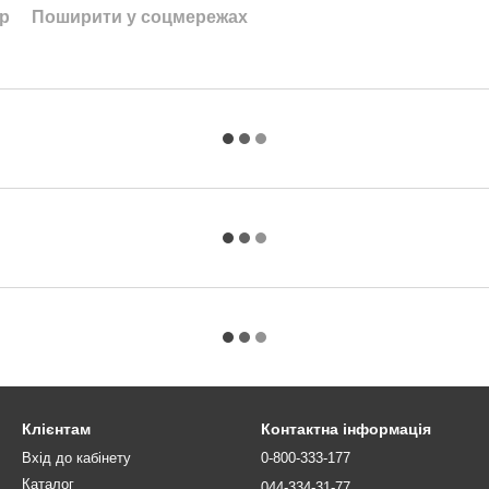
ар
Поширити у соцмережах
Клієнтам
Контактна інформація
Вхід до кабінету
0-800-333-177
Каталог
044-334-31-77