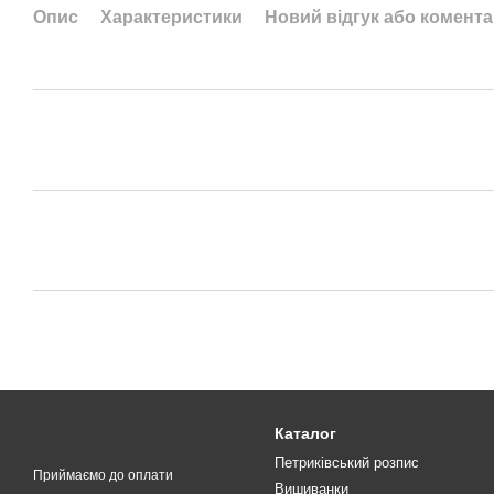
Опис
Характеристики
Новий відгук або комент
Каталог
Петриківський розпис
Приймаємо до оплати
Вишиванки