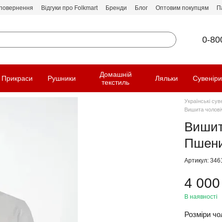
 повернення
Відгуки про Folkmart
Бренди
Блог
Оптовим покупцям
П
0-80
Домашній
Прикраси
Рушники
Ляльки
Сувенір
текстиль
Українські сув
Вишита чоловіч
Вишит
Пшенич
Артикул: 346
4 000
В наявності
Розміри чол