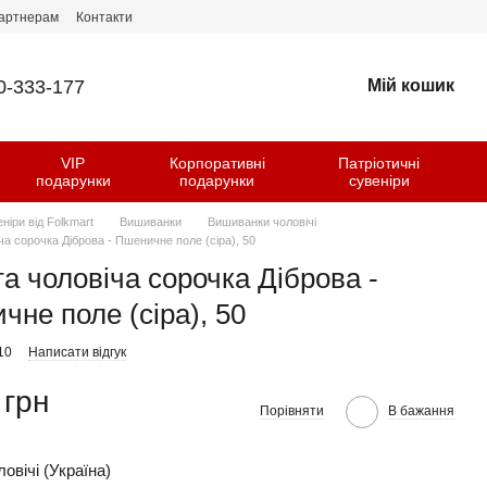
артнерам
Контакти
0-333-177
Мій кошик
VIP
Корпоративні
Патріотичні
и
подарунки
подарунки
сувеніри
еніри від Folkmart
Вишиванки
Вишиванки чоловічі
а сорочка Діброва - Пшеничне поле (сіра), 50
а чоловіча сорочка Діброва -
не поле (сіра), 50
10
Написати відгук
 грн
Порівняти
В бажання
овічі (Україна)