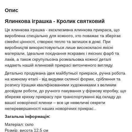
Опис
Ялинкова іграшка - Кролик святковий
Ця ялинкова іграшка - ексклюзивна ялинкова прикраса, що
вироблена спеціально для кожного, хто поважає та зберігає
сімейні цінності, створює тепло та затишок в домі. При
виробництві використовуються лише висококласні якісні
матеріали. Ідеальне поєднання яскравих і якісних фарб та
лаків, а також скрупульозна розмальовка кожної деталі
надають нашій ялинковій прикрасі витонченого вигляду.
Детально продумана ідея майбутньої прикраси, ручна робота
на кожному етапі - від видувки скляної форми, сріблення та
розпису іграшки кваліфікованими художниками з великим
досвідом роботи, до ручного пакування у фірмову коробку, що
збереже крихку прикрасу при транспортуванні від складу до
вашої новорічної ялинки – все це невеличкі секрети
неперевершеності наших новорічних прикрас..
Загальна інформація:
Матеріал: скло
Розмір: висота 12,5 см