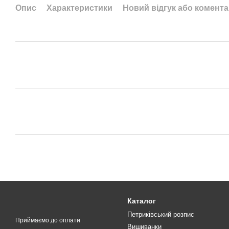
Опис
Характеристики
Новий відгук або комент
Каталог
Петриківський розпис
Приймаємо до оплати
Вишиванки