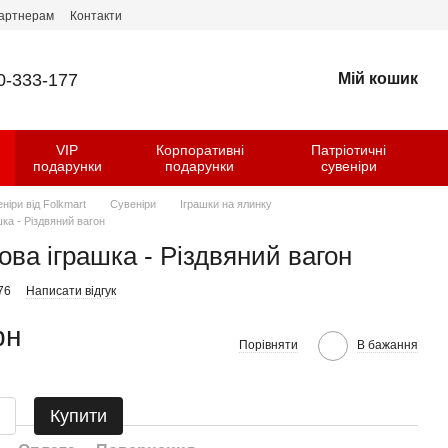
артнерам
Контакти
0-333-177
Мій кошик
VIP
Корпоративні
Патріотичні
и
подарунки
подарунки
сувеніри
еніри від Folkmart
Сувеніри
Іграшки на ялинку
ка - Різдвяний вагон
ва іграшка - Різдвяний вагон
76
Написати відгук
рн
Порівняти
В бажання
Купити