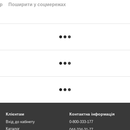
ар
Поширити у соцмережах
Клієнтам
Контактна інформація
Вхід до кабінету
0-800-333-177
Каталог
044-334-31-77