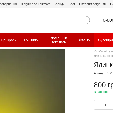
 повернення
Відгуки про Folkmart
Бренди
Блог
Оптовим покупцям
П
0-80
Домашній
Прикраси
Рушники
Ляльки
Сувенір
текстиль
Українські сув
Ялинкова іграш
Ялинко
Артикул: 350
800 г
В наявності