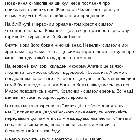
Поєднання символів на цій кулі несе послання про
прихильність вищих сил Жіночого і Чоловічого прояву в
фізичному світі. Вона є побажанням процвітання.
На білій кулі з червоним орнаментом хрест є символ
чоловічого начала. Крім того, це знак центричності простору,
гармонії чотирьох стихій. Знак Творця.
8-кутні зірки його бокам жіночий знак. Невеликі символи між
хрестами з ружами - квіти, що символізують дітей. Ця куля про
мир і злагоду в сім'ї та здорове потомство.
На червоній кулі зорі, складені у форму Алатир це зв'язок
людини з Космосом. Оберіг від хвороб і безсилля. А ромб є
поєднанням чоловічого і жіночого. Ця куля - побажання людині
самій бути продовженням Бога на Землі, піклуючись про неї.
Мудро поводитись в житті. Крапочки - символи зерна. Всі наші
вчинки, як засіяне зерно, дають врожай.
Головна мета створення цієї колекції - є збереження коду
нації, популяризація українського орнаменту та можливість
передавати цю пам’ять своїм нащадкам, навчаючи їх “читати”
своє рідне, справжнє, повертаючи спадок й міцний та
безперервний зв’язок Роду.
В набір входить 3 кулі діаметром 100мм. Набір