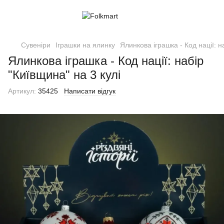
Сувеніри
Іграшки на ялинку
Ялинкова іграшка - Код нації: н
Ялинкова іграшка - Код нації: набір
"Київщина" на 3 кулі
Артикул:
35425
Написати відгук