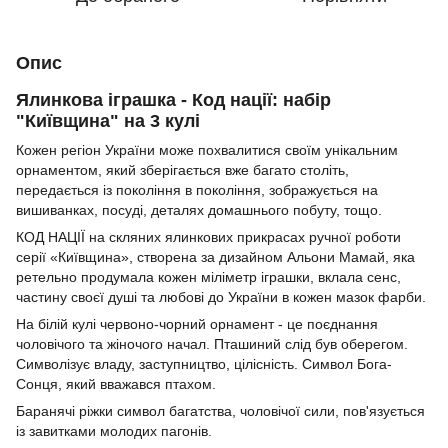
Опис
Ялинкова іграшка - Код нації: набір
"Київщина" на 3 кулі
Кожен регіон України може похвалитися своїм унікальним
орнаментом, який зберігається вже багато століть,
передається із покоління в покоління, зображується на
вишиванках, посуді, деталях домашнього побуту, тощо.
КОД НАЦІЇ на скляних ялинкових прикрасах ручної роботи
серії «Київщина», створена за дизайном Альони Мамай, яка
ретельно продумала кожен міліметр іграшки, вклала сенс,
частину своєї душі та любові до України в кожен мазок фарби.
На білій кулі червоно-чорний орнамент - це поєднання
чоловічого та жіночого начал. Пташиний слід був оберегом.
Символізує владу, заступництво, цілісність. Символ Бога-
Сонця, який вважався птахом.
Баранячі ріжки символ багатства, чоловічої сили, пов'язується
із завитками молодих пагонів.