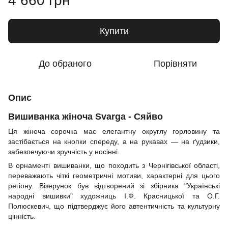
4 660 грн
Купити
До обраного
Порівняти
Опис
Вишиванка жіноча Svarga - Сяйво
Ця жіноча сорочка має елегантну округлу горловину та
застібається на кнопки спереду, а на рукавах — на ґудзики,
забезпечуючи зручність у носінні.
В орнаменті вишиванки, що походить з Чернігівської області,
переважають чіткі геометричні мотиви, характерні для цього
регіону. Візерунок був відтворений зі збірника "Українські
народні вишивки" художниць І.Ф. Красницької та О.Г.
Полюскевич, що підтверджує його автентичність та культурну
цінність.