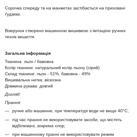
Сорочка спереду та на манжетах застібається на приховані
ґудзики.
Візерунок створено машинною вишивкою з імітацією ручних
технік вишиття.
Загальна інформація
Тканина: льон / бавовна
Колір тканини: натуральний колір льону (сірий)
Склад тканини: льон - 51%, бавовна - 49%
Вишивальна нитка: віскозна
Довжина рукава: довгий
Догляд:
Прання:
ручне або машинне, при температурі води не вище 40°C;
під час прання не використовувати засоби, що містять
відбілювачі, зокрема хлор;
​при машинному пранні не використовувати режим